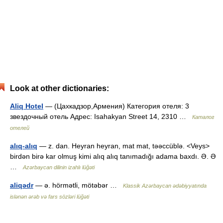
Look at other dictionaries:
Aliq Hotel
— (Цахкадзор,Армения) Категория отеля: 3
звездочный отель Адрес: Isahakyan Street 14, 2310 …
Каталог
отелей
alıq-alıq
— z. dan. Heyran heyran, mat mat, təəccüblə. <Veys>
birdən birə kar olmuş kimi alıq alıq tanımadığı adama baxdı. Ə. Ə
…
Azərbaycan dilinin izahlı lüğəti
aliqədr
— ə. hörmətli, mötəbər …
Klassik Azərbaycan ədəbiyyatında
islənən ərəb və fars sözləri lüğəti