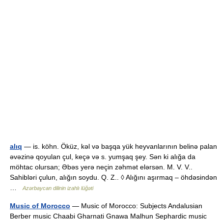
alıq
— is. köhn. Öküz, kəl və başqa yük heyvanlarının belinə palan
əvəzinə qoyulan çul, keçə və s. yumşaq şey. Sən ki alığa da
möhtac olursan; Əbəs yerə neçin zəhmət elərsən. M. V. V..
Sahibləri çulun, alığın soydu. Q. Z.. ◊ Alığını aşırmaq – öhdəsindən
…
Azərbaycan dilinin izahlı lüğəti
Music of Morocco
— Music of Morocco: Subjects Andalusian
Berber music Chaabi Gharnati Gnawa Malhun Sephardic music