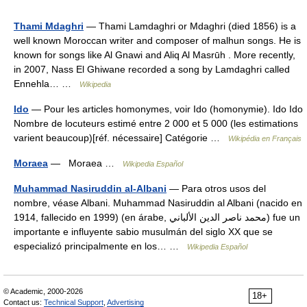
Thami Mdaghri
— Thami Lamdaghri or Mdaghri (died 1856) is a
well known Moroccan writer and composer of malhun songs. He is
known for songs like Al Gnawi and Aliq Al Masrūh . More recently,
in 2007, Nass El Ghiwane recorded a song by Lamdaghri called
Ennehla… …
Wikipedia
Ido
— Pour les articles homonymes, voir Ido (homonymie). Ido Ido
Nombre de locuteurs estimé entre 2 000 et 5 000 (les estimations
varient beaucoup)[réf. nécessaire] Catégorie …
Wikipédia en Français
Moraea
— Moraea …
Wikipedia Español
Muhammad Nasiruddin al-Albani
— Para otros usos del
nombre, véase Albani. Muhammad Nasiruddin al Albani (nacido en
1914, fallecido en 1999) (en árabe, محمد ناصر الدين الألباني) fue un
importante e influyente sabio musulmán del siglo XX que se
especializó principalmente en los… …
Wikipedia Español
© Academic, 2000-2026
18+
Contact us:
Technical Support
,
Advertising